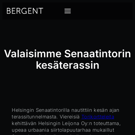
Siirry
sisältöön
Valaisimme Senaatintorin
kesäterassin
Helsingin Senaatintorilla nautittiin kesän ajan
terassitunnelmasta. Viereisiä
Torikortteleita
kehittävän Helsingin Leijona Oy:n toteuttama,
upeaa urbaania siirtolapuutarhaa mukaillut