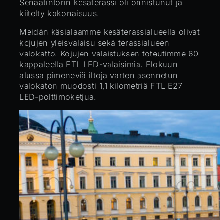
Senaatintorin kesäterassi oli onnistunut ja
kiitelty kokonaisuus.
Meidän käsialaamme kesäterassialueella olivat
kojujen yleisvalaisu sekä terassialueen
valokatto. Kojujen valaistuksen toteutimme 60
kappaleella FTL LED-valaisimia. Elokuun
alussa pimeneviä iltoja varten asennetun
valokaton muodosti 1,1 kilometriä FTL E27
LED-polttimoketjua.