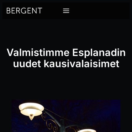
Siirry
sisältöön
Valmistimme Esplanadin
uudet kausivalaisimet