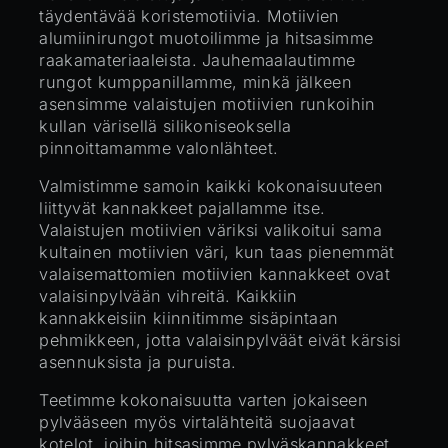
täydentävää koristemotiivia. Motiivien
alumiinirungot muotoilimme ja hitsasimme
raakamateriaaleista. Jauhemaalautimme
rungot kumppanillamme, minkä jälkeen
asensimme valaistujen motiivien runkoihin
kullan värisellä silikoniseoksella
pinnoittamamme valonlähteet.
Valmistimme samoin kaikki kokonaisuuteen
liittyvät kannakkeet pajallamme itse.
Valaistujen motiivien väriksi valikoitui sama
kultainen motiivien väri, kun taas pienemmät
valaisemattomien motiivien kannakkeet ovat
valaisinpylvään vihreitä. Kaikkiin
kannakkeisiin kiinnitimme sisäpintaan
pehmikkeen, jotta valaisinpylväät eivät kärsisi
asennuksista ja puruista.
Teetimme kokonaisuutta varten jokaiseen
pylvääseen myös virtalähteitä suojaavat
kotelot, joihin hitsasimme pylväskannakkeet