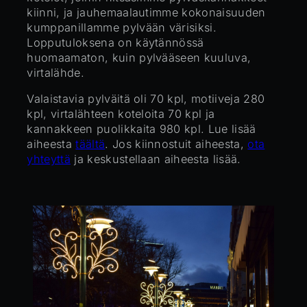
kiinni, ja jauhemaalautimme kokonaisuuden
kumppanillamme pylvään värisiksi.
Lopputuloksena on käytännössä
huomaamaton, kuin pylvääseen kuuluva,
virtalähde.
Valaistavia pylväitä oli 70 kpl, motiiveja 280
kpl, virtalähteen koteloita 70 kpl ja
kannakkeen puolikkaita 980 kpl. Lue lisää
aiheesta
täältä
. Jos kiinnostuit aiheesta,
ota
yhteyttä
ja keskustellaan aiheesta lisää.