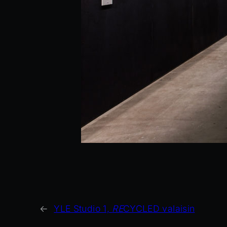
←
YLE Studio 1,
RE
CYCLED valaisin