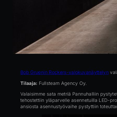
Bob Gruenin Rockers-valokuvanäyttelyn
val
Tilaaja:
Fullsteam Agency Oy.
Valaisimme sata metriä Pannuhalliin pystytet
tehostettiin yläparvelle asennetuilla LED-pro
ansiosta asennustyövaihe pystyttiin toteutta