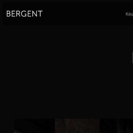
Siirry
sisältöön
Kau