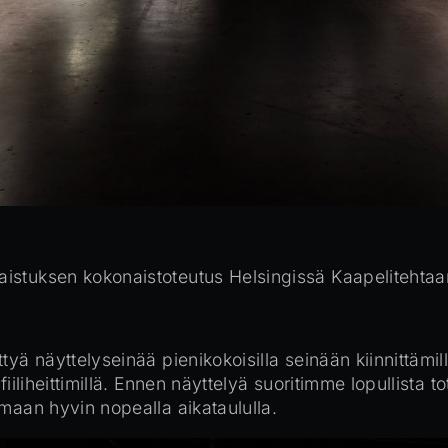
aistuksen kokonaistoteutus Helsingissä Kaapelitehta
tyä näyttelyseinää pienikokoisilla seinään kiinnittämi
fiiliheittimillä. Ennen näyttelyä suoritimme lopullista
maan hyvin nopealla aikataululla.