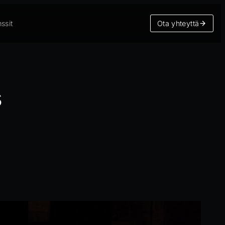
ssit
Ota yhteyttä
s