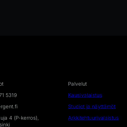
ot
Palvelut
71 5319
Kausivalaistus
gent.fi
Studiot ja näyttämöt
ja 4 (P-kerros),
Arkkitehtuurivalaistus
inki