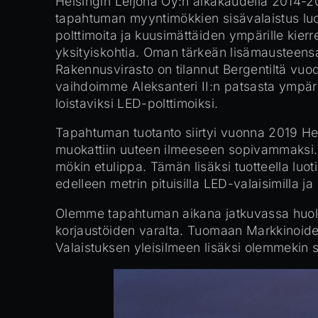
Helsingin Leijona Oy:n aikakaudella 2014-20
tapahtuman myyntimökkien sisävalaistus luo
polttimoita ja kuusimättäiden ympärille kierr
yksityiskohtia. Oman tärkeän lisämausteensa
Rakennusvirasto on tilannut Bergentiltä vuo
vaihdoimme Aleksanteri II:n patsasta ympär
loistaviksi LED-polttimoiksi.
Tapahtuman tuotanto siirtyi vuonna 2019 He
muokattiin uuteen ilmeeseen sopivammaksi. E1
mökin etulippa. Tämän lisäksi tuotteella luot
edelleen metrin pituisilla LED-valaisimilla 
Olemme tapahtuman aikana jatkuvassa huolt
korjaustöiden varalta. Tuomaan Markkinoiden
Valaistuksen yleisilmeen lisäksi olemmekin saa