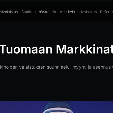
sivalaistus
Studiot ja näyttämöt
Arkkitehtuurivalaistus
Referen
Tuomaan Markkina
noiden valaistuksen suunnittelu, myynti ja asennus