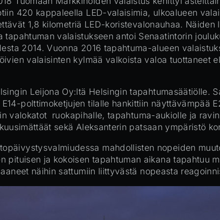
18 Tuomaan Markkinoiden valaistus kehittyi asteittai
tiin 420 kappaleella LED-valaisimia, ulkoalueen val
ettävät 1,8 kilometriä LED-koristevalonauhaa. Näiden l
 tapahtuman valaistukseen antoi Senaatintorin jouluk
desta 2014. Vuonna 2016 tapahtuma-alueen valaistukse
öivien valaisinten kylmää valkoista valoa tuottaneet
lsingin Leijona Oy:ltä Helsingin tapahtumasäätiölle.
4-polttimoketjujen tilalle hankittiin näyttävämpää E27
iin valokatot ruokapihalle, tapahtuma-aukiolle ja ravin
ja kuusimättäät sekä Aleksanterin patsaan ympäristö kor
opäivystysvalmiudessa mahdollisten nopeiden muutos
 pituisen ja kokoisen tapahtuman aikana tapahtuu mon
neet näihin sattumiin liittyvästä nopeasta reagoinnista 