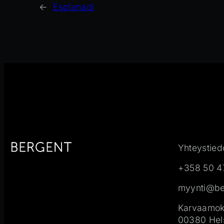
←
Esplanadi
Yhteystied
+358 50 4
myynti@ber
Karvaamoku
00380 Hels