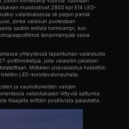
n, jolloin viimeisenä vuonna Tuomaan
aistuksen muodostivat 2800 kpl E14 LED-
isäksi valaistuksessa oli paljon pieniä
uusi, jonka valaisun puolestaan
sta saatiin entistä toimivampi, kun
 elohopeapolttimot lämpimämpää valoa
 Samassa yhteydessä tapahtuman valaistusta
-polttimoketjua, jolla valaistiin jokaisen
tolatelttaan. Mökkien sisävalaistus hoidettiin
isteltiin LED-koristevalonauhalla.
ten ja vaurioituneiden valojen
enlaisia valaistukseen liittyviä sattumia.
tilaajalta erittäin positiivista palautetta.