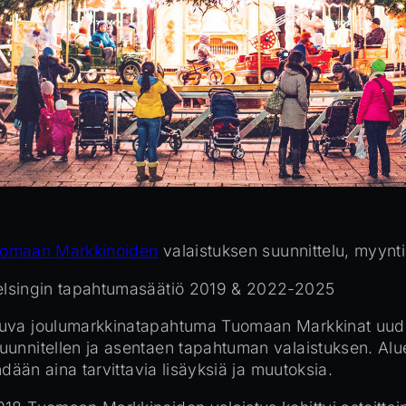
omaan Markkinoiden
valaistuksen suunnittelu, myynt
elsingin tapahtumasäätiö 2019 & 2022-2025
uva joulumarkkinatapahtuma Tuomaan Markkinat uudist
uunnitellen ja asentaen tapahtuman valaistuksen. Al
hdään aina tarvittavia lisäyksiä ja muutoksia.