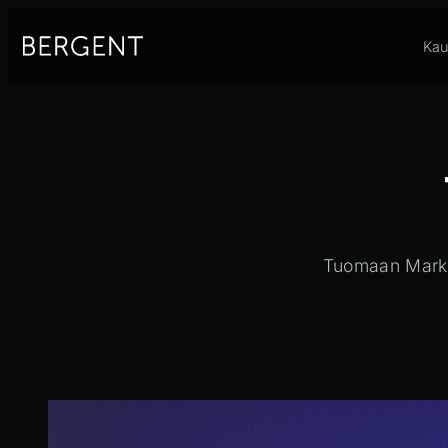
Siirry
sisältöön
Kau
Tuomaan Markki