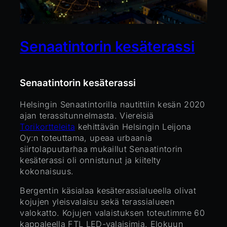
Senaatintorin kesäterassi
Senaatintorin kesäterassi
Helsingin Senaatintorilla nautittiin kesän 2020
ajan terassitunnelmasta. Viereisiä
Torikortteleita
kehittävän Helsingin Leijona
Oy:n toteuttama, upeaa urbaania
siirtolapuutarhaa mukaillut Senaatintorin
kesäterassi oli onnistunut ja kiitelty
kokonaisuus.
Bergentin käsialaa kesäterassialueella olivat
kojujen yleisvalaisu sekä terassialueen
valokatto. Kojujen valaistuksen toteutimme 60
kappaleella FTL LED-valaisimia. Elokuun