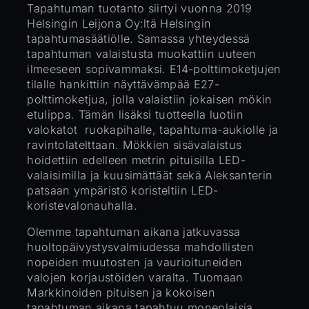
Tapahtuman tuotanto siirtyi vuonna 2019
Helsingin Leijona Oy:ltä Helsingin
tapahtumasäätiölle. Samassa yhteydessä
tapahtuman valaistusta muokattiin uuteen
ilmeeseen sopivammaksi. E14-polttimoketjujen
tilalle hankittiin näyttävämpää E27-
polttimoketjua, jolla valaistiin jokaisen mökin
etulippa. Tämän lisäksi tuotteella luotiin
valokatot ruokapihalle, tapahtuma-aukiolle ja
ravintolatelttaan. Mökkien sisävalaistus
hoidettiin edelleen metrin pituisilla LED-
valaisimilla ja kuusimättäät sekä Aleksanterin
patsaan ympäristö koristeltiin LED-
koristevalonauhalla.
Olemme tapahtuman aikana jatkuvassa
huoltopäivystysvalmiudessa mahdollisten
nopeiden muutosten ja vaurioituneiden
valojen korjaustöiden varalta. Tuomaan
Markkinoiden pituisen ja kokoisen
tapahtuman aikana tapahtuu monenlaisia