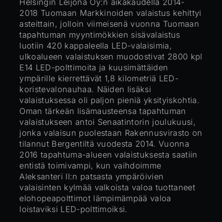
Helsingin Leijona Oy:n aikakaudella 2014-
2018 Tuomaan Markkinoiden valaistus kehittyi
asteittain, jolloin viimeisenä vuonna Tuomaan
tapahtuman myyntimökkien sisävalaistus
luotiin 420 kappaleella LED-valaisimia,
ulkoalueen valaistuksen muodostivat 2800 kpl
E14 LED-polttimoita ja kuusimättäiden
ympärille kierrettävät 1,8 kilometriä LED-
koristevalonauhaa. Näiden lisäksi
valaistuksessa oli paljon pieniä yksityiskohtia.
Oman tärkeän lisämausteensa tapahtuman
valaistukseen antoi Senaatintorin joulukuusi,
jonka valaisun puolestaan Rakennusvirasto on
tilannut Bergentiltä vuodesta 2014. Vuonna
2016 tapahtuma-alueen valaistuksesta saatiin
entistä toimivampi, kun vaihdoimme
Aleksanteri II:n patsasta ympäröivien
valaisinten kylmää valkoista valoa tuottaneet
elohopeapolttimot lämpimämpää valoa
loistaviksi LED-polttimoiksi.