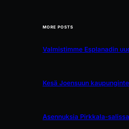
MORE POSTS
Valmistimme Esplanadin uud
Kesä Joensuun kaupungintea
Asennuksia Pirkkala-saliss