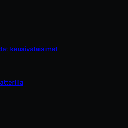
et kausivalaisimet
tterilla
a