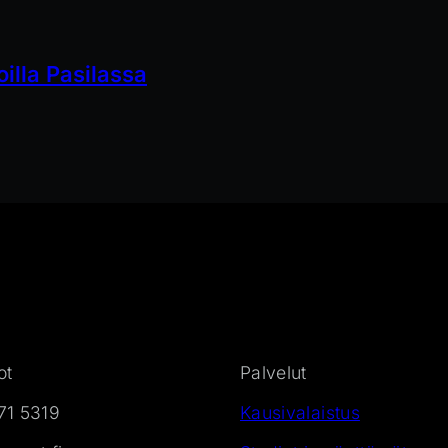
oilla Pasilassa
ot
Palvelut
71 5319
Kausivalaistus