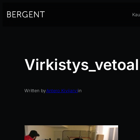
Siirry
sisältöön
Kau
Virkistys_vetoa
Written by
Antero Kivijarvi
in