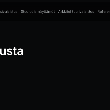
sivalaistus
Studiot ja näyttämöt
Arkkitehtuurivalaistus
Referen
lusta