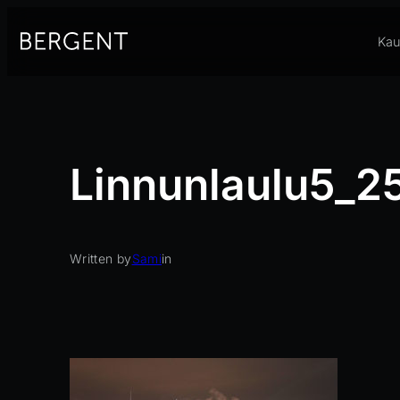
Siirry
sisältöön
Kau
Linnunlaulu5_
Written by
Sami
in