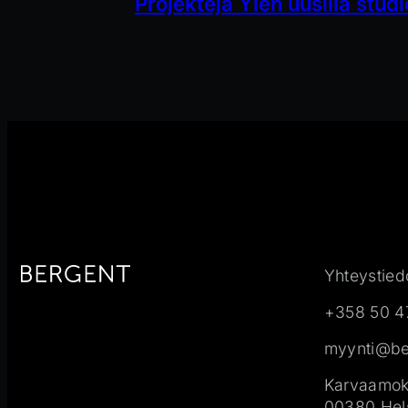
Projekteja Ylen uusilla studi
Yhteystied
+358 50 4
myynti@ber
Karvaamoku
00380 Hels