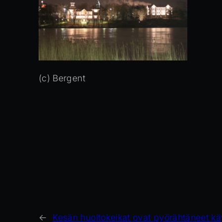
(c) Bergent
←
Kesän huoltokeikat ovat pyörähtäneet kä