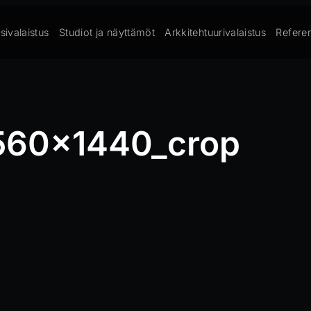
sivalaistus
Studiot ja näyttämöt
Arkkitehtuurivalaistus
Referen
2560x1440_crop