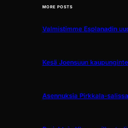
MORE POSTS
Valmistimme Esplanadin uud
Kesä Joensuun kaupungintea
Asennuksia Pirkkala-saliss