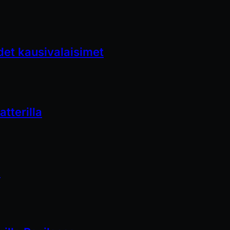
et kausivalaisimet
tterilla
a