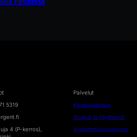
oilla Pasilassa
ot
Palvelut
71 5319
Kausivalaistus
gent.fi
Studiot ja näyttämöt
ja 4 (P-kerros),
Arkkitehtuurivalaistus
inki