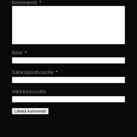
Kommentti
*
Nimi
*
Sähköpostiosoite
*
Verkkosivusto