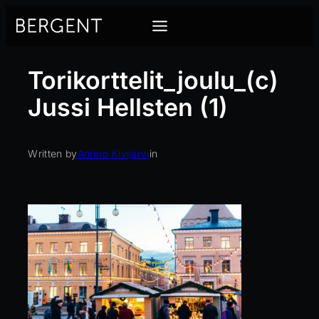
Siirry
sisältöön
Torikorttelit_joulu_(c)
Jussi Hellsten (1)
Written by
Antero Kivijarvi
in