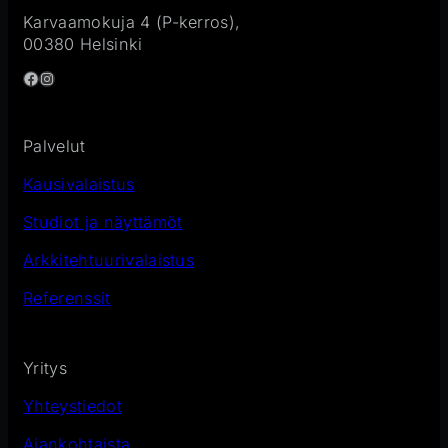
Karvaamokuja 4 (P-kerros),
00380 Helsinki
Facebook
Instagram
Palvelut
Kausivalaistus
Studiot ja näyttämöt
Arkkitehtuurivalaistus
Referenssit
Yritys
Yhteystiedot
Ajankohtaista