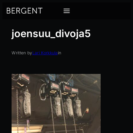
Siirry
sisältöön
joensuu_divoja5
Written by
Lari Korkkula
in