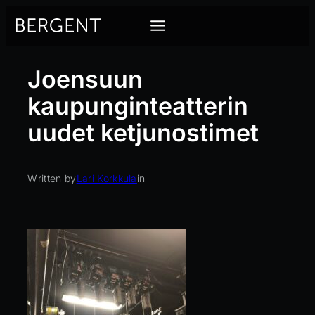
Siirry
sisältöön
Joensuun
kaupunginteatterin
uudet ketjunostimet
Written by
Lari Korkkula
in