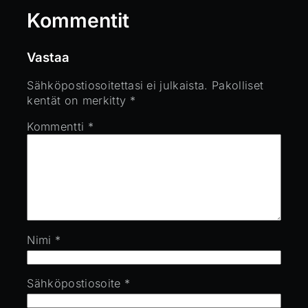
Kommentit
Vastaa
Sähköpostiosoitettasi ei julkaista.
Pakolliset
kentät on merkitty
*
Kommentti
*
Nimi
*
Sähköpostiosoite
*