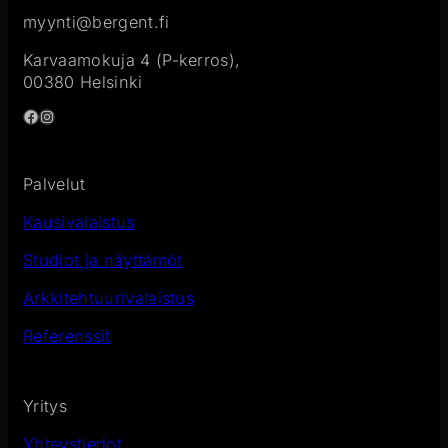
myynti@bergent.fi
Karvaamokuja 4 (P-kerros),
00380 Helsinki
Facebook
Instagram
Palvelut
Kausivalaistus
Studiot ja näyttämöt
Arkkitehtuurivalaistus
Referenssit
Yritys
Yhteystiedot