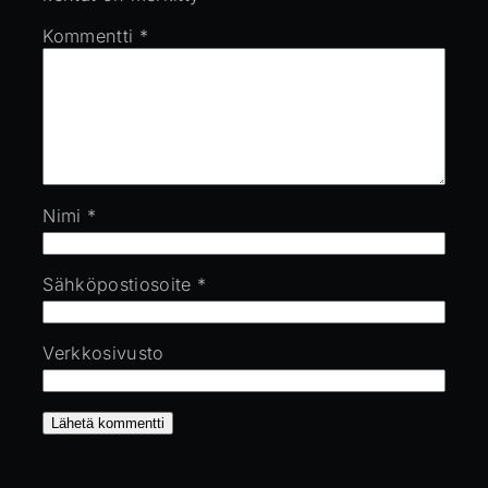
Kommentti
*
Nimi
*
Sähköpostiosoite
*
Verkkosivusto