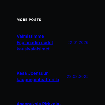
MORE POSTS
Valmistimme
Esplanadin uudet
22.01.2026
kausivalaisimet
Kesä Joensuun
22.08.2025
kaupunginteatterilla
Asennuksia Pirkkala-