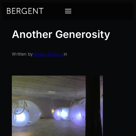
Siirry
sisältöön
Another Generosity
Written by
Antero Kivijarvi
in