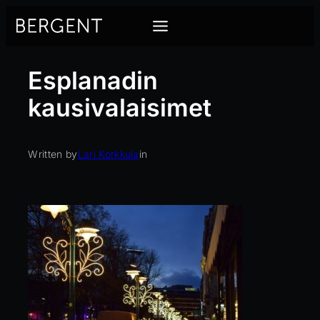
Siirry
sisältöön
Esplanadin
kausivalaisimet
Written by
Lari Korkkula
in