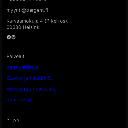
myynti@bergent.fi
Karvaamokuja 4 (P-kerros),
00380 Helsinki
Facebook
Instagram
Palvelut
Kausivalaistus
Studiot ja näyttämöt
Arkkitehtuurivalaistus
Referenssit
Yritys