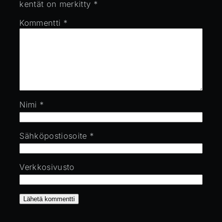
kentät on merkitty
*
Kommentti
*
Nimi
*
Sähköpostiosoite
*
Verkkosivusto