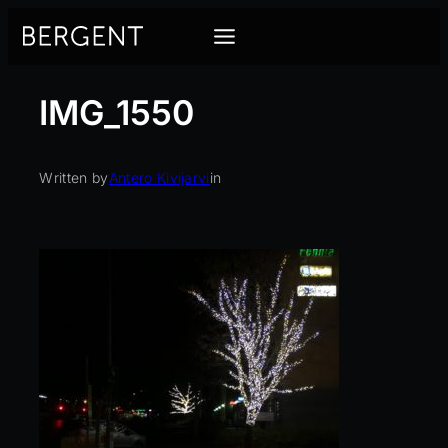
Siirry
sisältöön
IMG_1550
Written by
Antero Kivijarvi
in