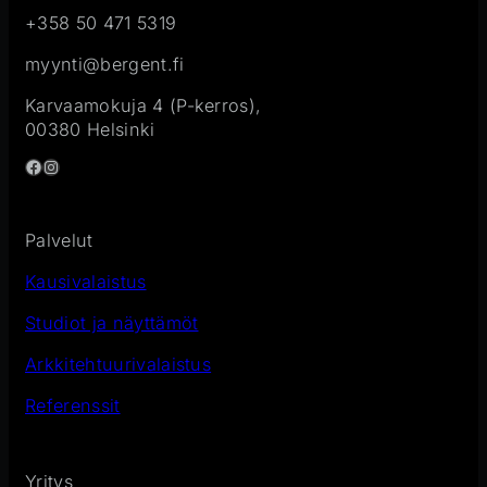
+358 50 471 5319
myynti@bergent.fi
Karvaamokuja 4 (P-kerros),
00380 Helsinki
Facebook
Instagram
Palvelut
Kausivalaistus
Studiot ja näyttämöt
Arkkitehtuurivalaistus
Referenssit
Yritys