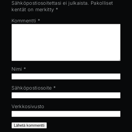
Sähköpostiosoitettasi ei julkaista.
Pakolliset
kentät on merkitty
*
Kommentti
*
Nimi
*
Sähköpostiosoite
*
Verkkosivusto