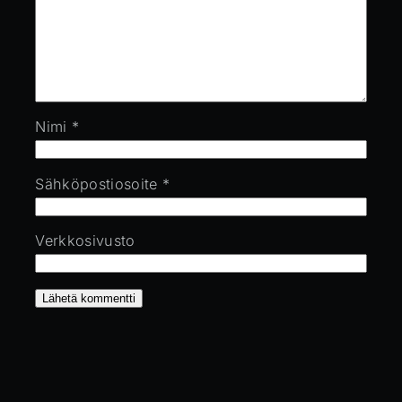
Nimi
*
Sähköpostiosoite
*
Verkkosivusto