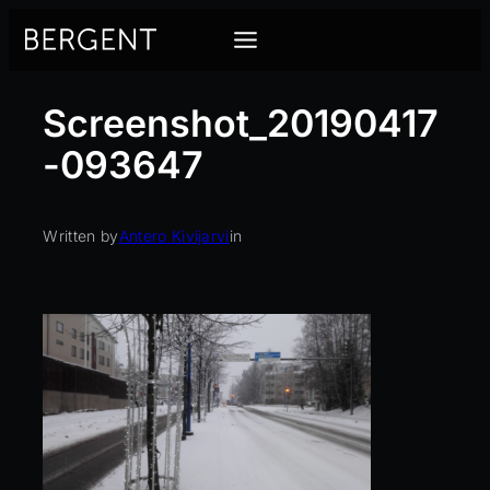
Siirry
sisältöön
Screenshot_20190417
-093647
Written by
Antero Kivijarvi
in