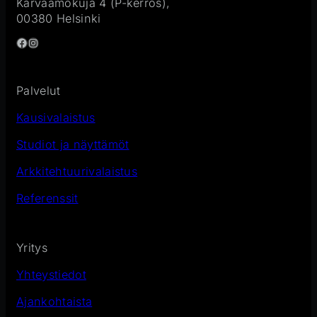
Karvaamokuja 4 (P-kerros),
00380 Helsinki
Facebook
Instagram
Palvelut
Kausivalaistus
Studiot ja näyttämöt
Arkkitehtuurivalaistus
Referenssit
Yritys
Yhteystiedot
Ajankohtaista