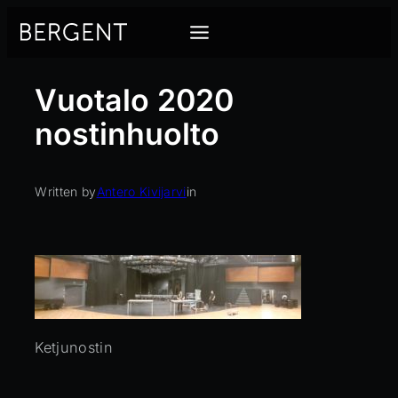
Siirry
sisältöön
Vuotalo 2020
nostinhuolto
Written by
Antero Kivijarvi
in
Ketjunostin