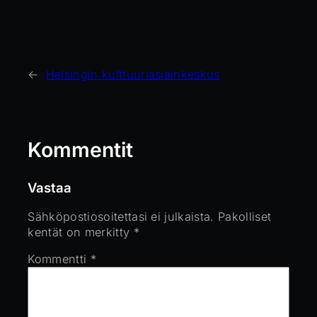
←
Helsingin kulttuuriasiainkeskus
Kommentit
Vastaa
Sähköpostiosoitettasi ei julkaista.
Pakolliset
kentät on merkitty
*
Kommentti
*