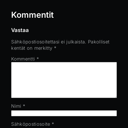
Kommentit
Vastaa
Sähköpostiosoitettasi ei julkaista.
Pakolliset
kentät on merkitty
*
Kommentti
*
Nimi
*
Sähköpostiosoite
*