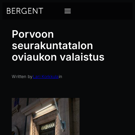
Siirry
sisältöön
Porvoon
seurakuntatalon
oviaukon valaistus
Written by
Lari Korkkula
in