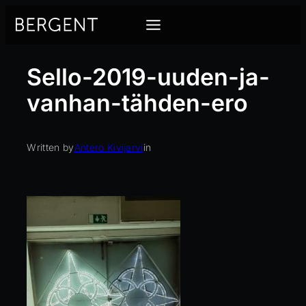
Siirry
sisältöön
Sello-2019-uuden-ja-
vanhan-tähden-ero
Written by
Antero Kivijarvi
in