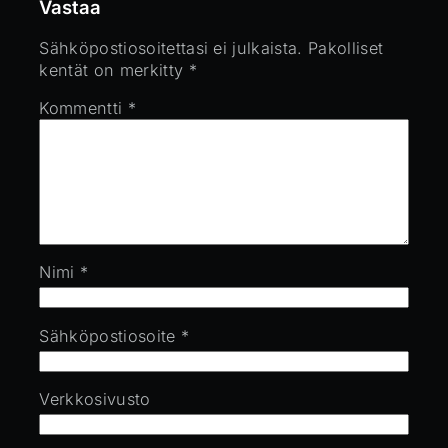
Vastaa
Sähköpostiosoitettasi ei julkaista.
Pakolliset
kentät on merkitty
*
Kommentti
*
Nimi
*
Sähköpostiosoite
*
Verkkosivusto