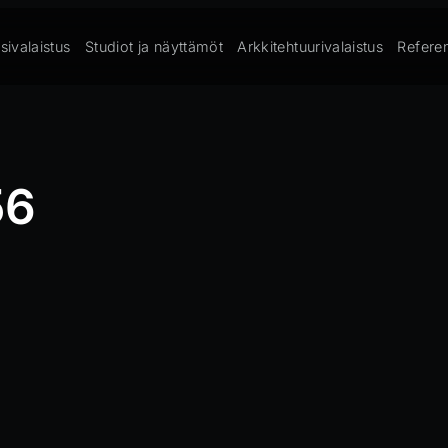
sivalaistus
Studiot ja näyttämöt
Arkkitehtuurivalaistus
Referen
56