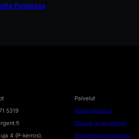
oilla Pasilassa
ot
Palvelut
71 5319
Kausivalaistus
gent.fi
Studiot ja näyttämöt
ja 4 (P-kerros),
Arkkitehtuurivalaistus