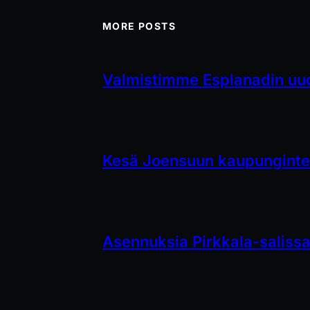
MORE POSTS
Valmistimme Esplanadin uud
Kesä Joensuun kaupungintea
Asennuksia Pirkkala-saliss