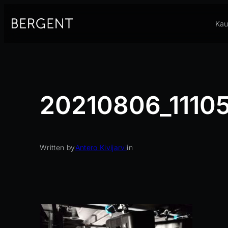
Siirry
sisältöön
Kau
20210806_1110
Written by
Antero Kivijarvi
in