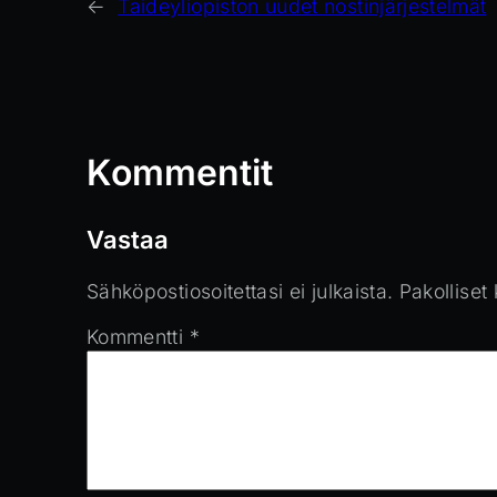
←
Taideyliopiston uudet nostinjärjestelmät
Kommentit
Vastaa
Sähköpostiosoitettasi ei julkaista.
Pakolliset
Kommentti
*