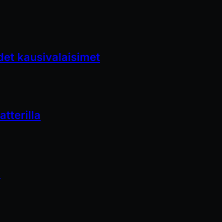
et kausivalaisimet
tterilla
a